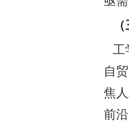
亟需
（
工
自贸
焦人
前沿