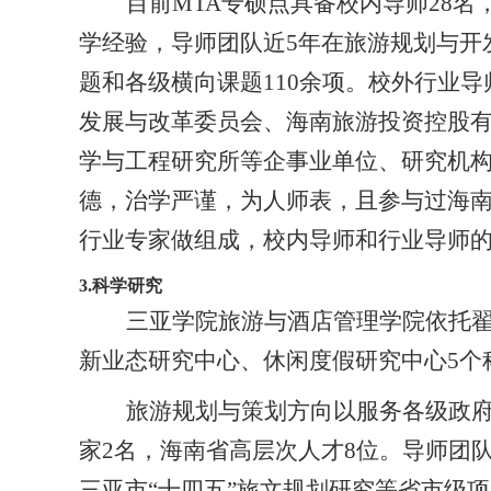
目前
MTA
专硕点具备校内导师
28
名
学经验，导师团队近
5
年在旅游规划与开
题和各级横向课题
110
余项。校外行业导
发展与改革委员会、海南旅游投资控股
学与工程研究所等企事业单位、研究机
德，治学严谨，为人师表，且参与过海
行业专家做组成，校内导师和行业导师
3.
科学研究
三亚学院旅游与酒店管理学院依托
新业态研究中心、休闲度假研究中心
5
个
旅游规划与策划方向以服务各级政府
家
2
名，海南省高层次人才
8
位。导师团队
三亚市“十四五”旅文规划研究等省市级