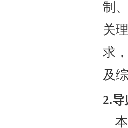
制
关
求
及
2.
导
本