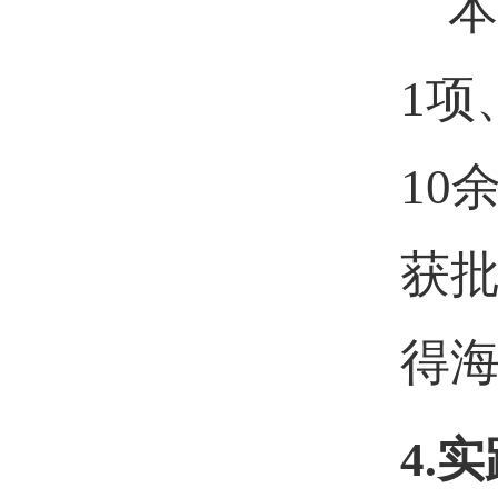
本
1
项
10
获
得
4.
实