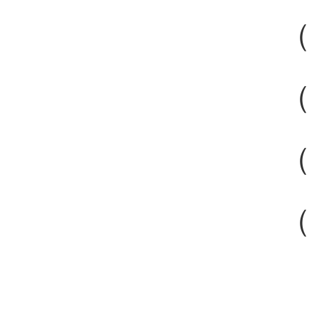
（
（
（
（