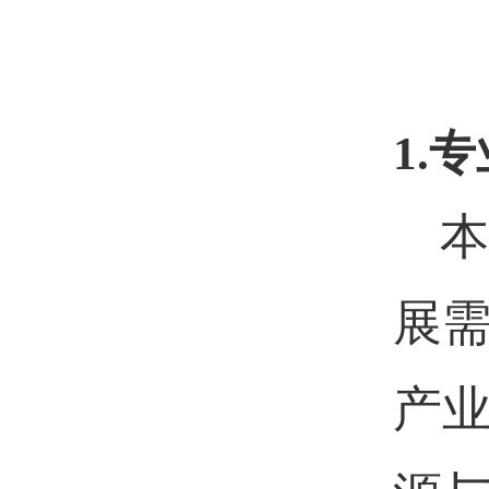
1.
专
本
展
产