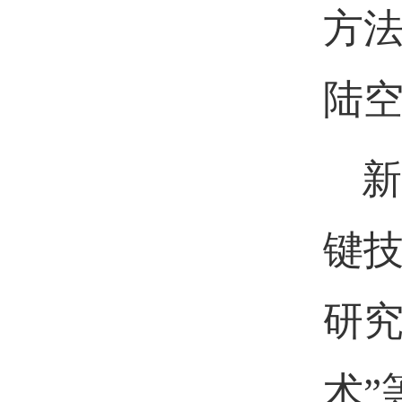
方
陆空
新
键
研究
术