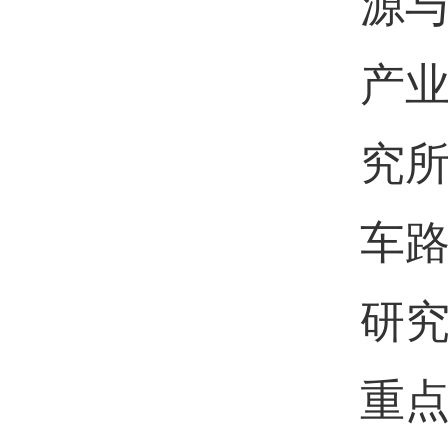
源
产
究
车
研究
重