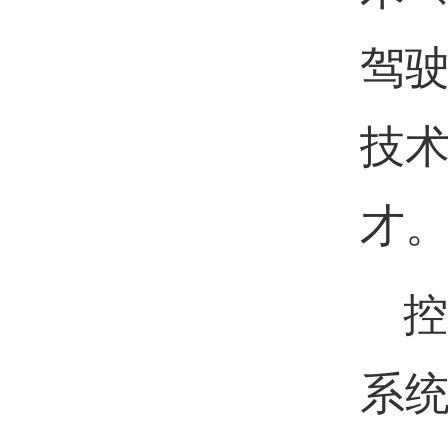
驾
技
才
控
系