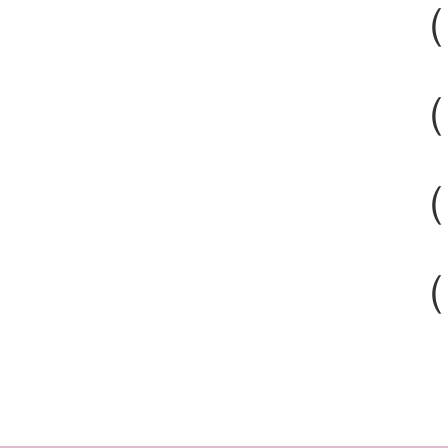
（
（
（
（