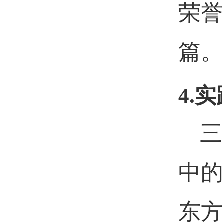
荣
篇
4.
实
三
中
东