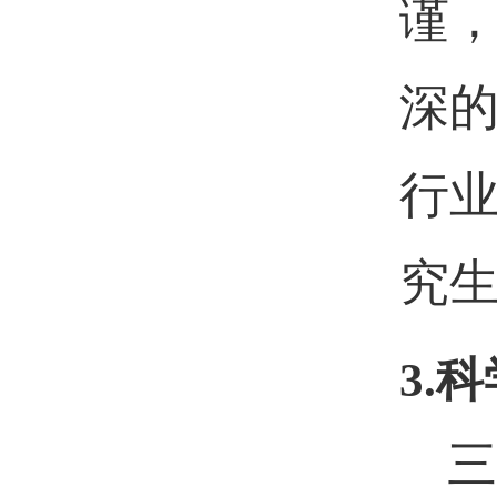
谨
深
行
究
3.
科
三