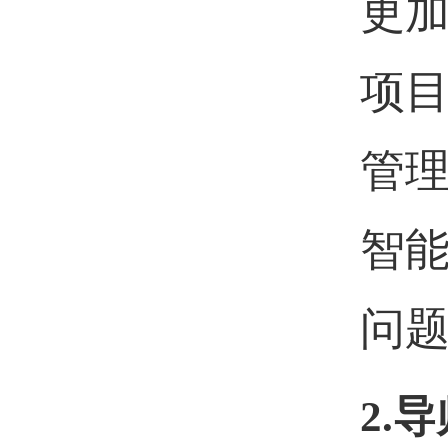
更
项
管
智
问
2.
导