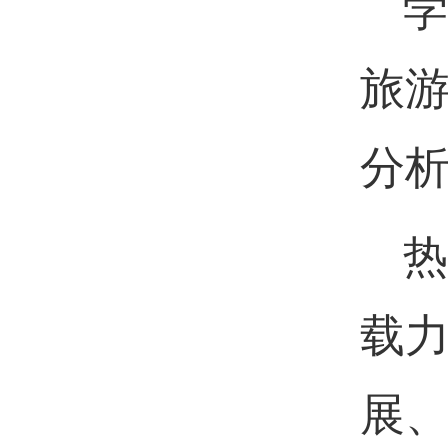
学
旅
分
热
载
展