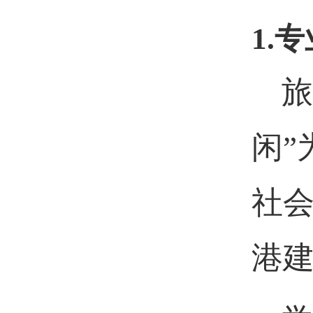
1.
专
旅
闲
社
港