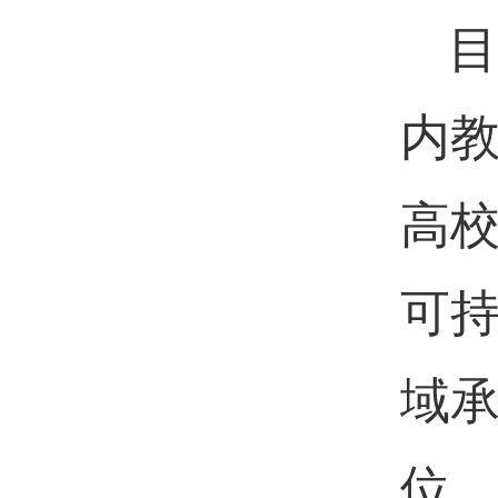
目
内
高
可
域
位