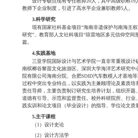
设计专硕点现有专任教师20人，其中高级职称1
教师下企业制度，引进了高水平企业兼职教师5人。
3
.
科学研究
现有国家社科基金项目“海南非遗保护与南海主权
研究”、教育部人文社科项目“琼雷地区多元信仰空间形
篇。
4
.
实践基地
三亚学院国际设计与艺术学院一直非常重视设计
南槟榔谷黎苗文化旅游区、深圳大学海洋艺术研究中
院有限公司海南分院、合肥SDID汽车数模人才基地
过程中突出专业特点，以实践为主兼顾理论及素质培
责任导师，主要负责制订研究生培养计划，组织开题
道德有引导、示范和监督责任。校外科研院所、行业
践实训和论文项目（毕业设计）的指导、学位论文质
5.主干课程
（1）设计史论
（2）设计方法学