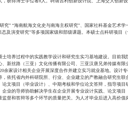
9人，获得博士学位者8人。聘请吉利创新设计院、上海交大创新
研究” “海南航海文化史与南海主权研究”、国家社科基金艺术
态及演变研究”等多项国家级和部级课题。本硕士点科研项目（含
硕士培养过程中的实践教学设计和研究生实习基地建设。目前我
心、新丝路（三亚）文化传播有限公司、三亚汉唐兄弟传媒有限
等20余家设计相关企业开展深度合作并建立实习就业基地。设计专
养，依托省内外科研院所、行业、企业建立的产教融合研究生联
、论文项目（毕业设计）、中期考核和学位论文答辩，指导项目
、企业的导师协助解决学生在企业开展专业设计实践、论文项目
量监督和答辩等多个环节的质量把关。为人才毕业后进入高价值