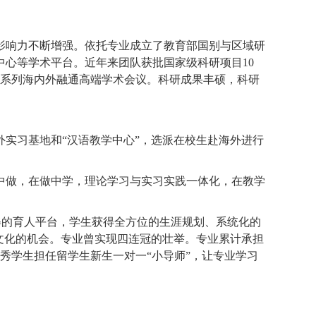
影响力不断增
强
。依托专业成立了教育部国别与区域研
中心等学术平台。
近
年来
团队获
批
国家级科研项目10
系列
海内外融通
高端学术会议。
科研成果丰硕，科研
外实习基地和“汉语教学中心”，选派在校生赴海外进行
中做，在做中学，理论学习与实习实践一体化，在教学
多姿的育人平台，学生获得全方位的生涯规划、系统化的
文化的机会。专业曾实现四连冠的壮举。专业累计承担
秀学生担任留学生新生一对一“小导师”，让专业学习