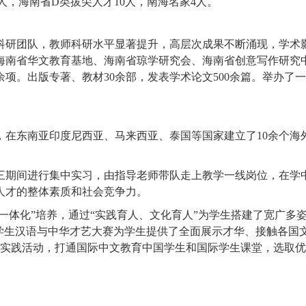
人，海南省
D
类拔尖人才10人，南海名家4人。
科研团队，
教师科研水平显著提升，高层次成果不断涌现，学术
海南省华文教育基地
、海南省琼学研究会、海南省创意写作研究
余
项。出版专著
、教材
30
余
部，发表学术论文
500余
篇。举办
了
一
在东南亚印度尼西亚、马来西亚、泰国等国家建立了10余个海
。
三期间进行集中实习，由指导老师带队走上教学一线岗位，在学
人才的整体素质和社会竞争力。
“一体化”培养，通过“实践育人、文化育人”为学生搭建了宽广
际学生汉语与中华才艺大赛为学生提供了全面展示才华、接触各国
堂实践活动，打通国际中文教育中国学生和国际学生课堂，选取优