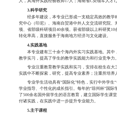
人，
具海外实践经验教师17人
；海南省C类领军人才
1
3
.
科学研究
经多年建设，
本专业
已形成一支稳定高效的教学
究中心（印尼）、海南自贸港中外人文交流研究院
、
项、省部级科研项目
40余
项。获省部级以上科研奖
10
转化率高，直接服务于海南地方经济与文化建设。
4
.
实践基地
本专业建有三十余个海内外实习实践基地。其中，
教学实习，提高了学生的教学实践能力和行业竞争力
专业注重教育教学实践和实习，安排在校生在大
实践中不断探索，研究，提高专业素养；注重所培养
专业学生活动具有“国际化”特色，实行中外学生
学业指导、个性化的成长指引。每年的“琼州杯”国
了500余名国外留学生的语言教育，建立国际学生课
付诸实践，在实践中进一步提升专业能力。
5.主干课程