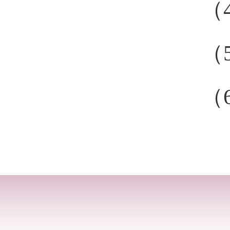
（
（
（