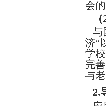
会的
（
与
济”
学校
完善
与老
2
.