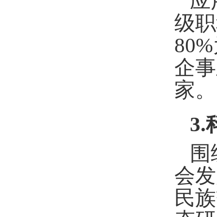
应
级职
80
企事
家。
3
.
围
会发
民族