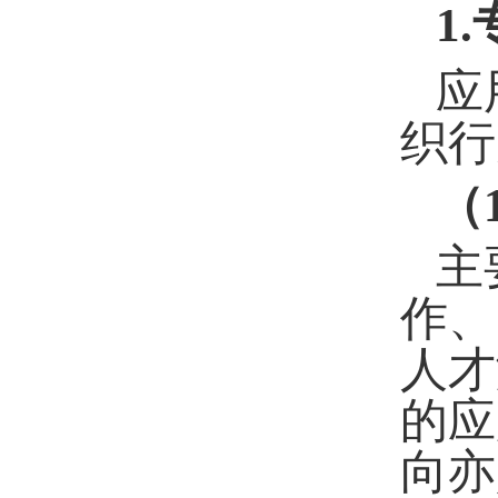
1
.
应
织行
（
主
作、
人才
的应
向亦