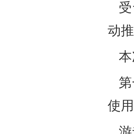
受
动推
本
第
使用
游