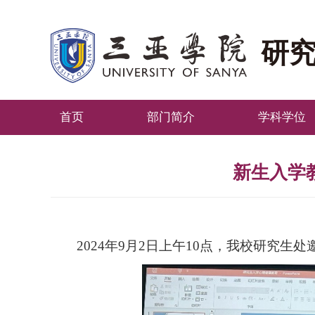
研
首页
部门简介
学科学位
新生入学
202
4
年
9月2日上午
10点，我校研究生处