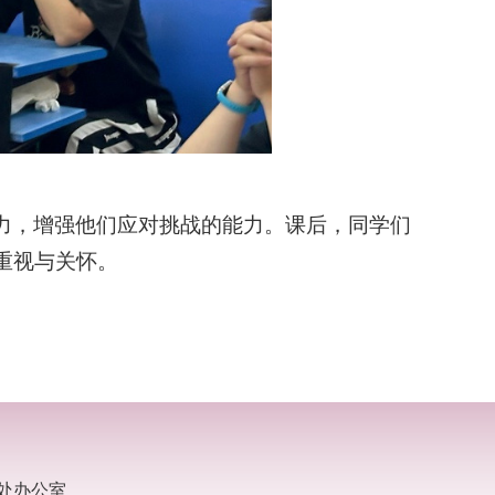
力
，增强
他们
应对挑战的能力。
课
后，
同学
们
重视
与
关怀。
处办公室