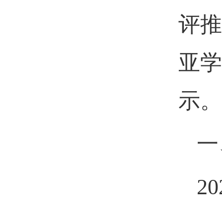
评推
亚学
示。
一
20