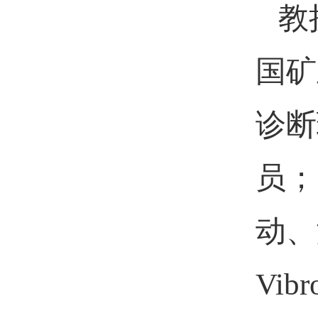
教
国矿
诊断
员；
动、
Vibr