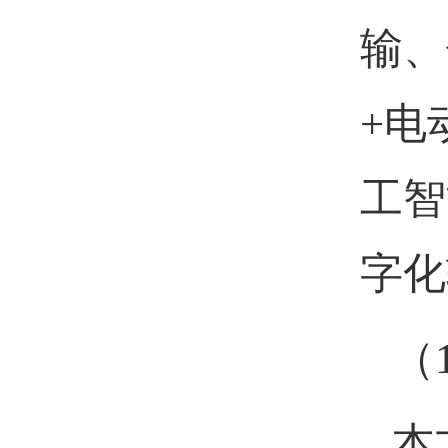
输、
+
电
工智
字化
（
本