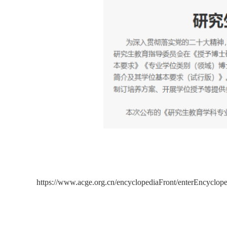
https://www.acge.org.cn/encyclopediaFront/enterEncyclop