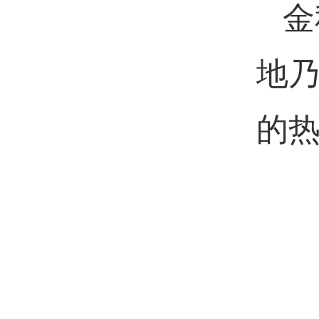
金
地
的