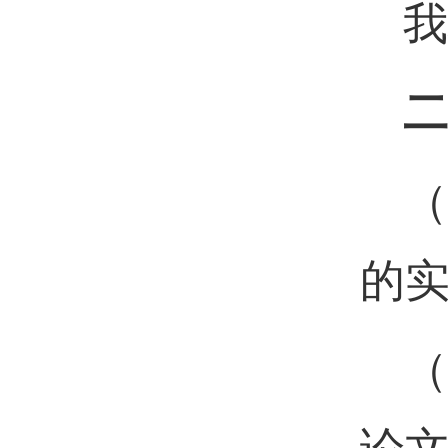
我
二
（
的
（