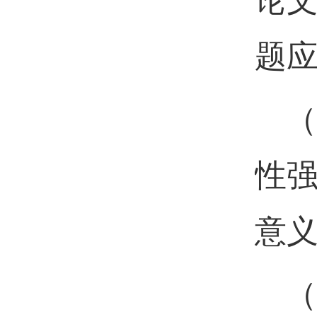
论
题
（
性
意
（