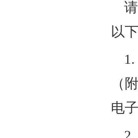
请
以
1.
（
电
2.