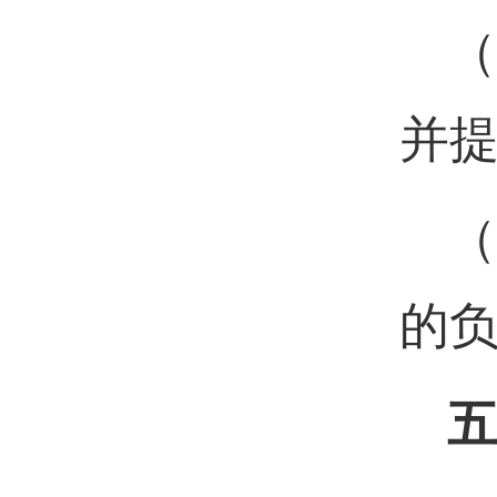
（
并
（
的
五