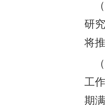
（
研
将
（
工
期