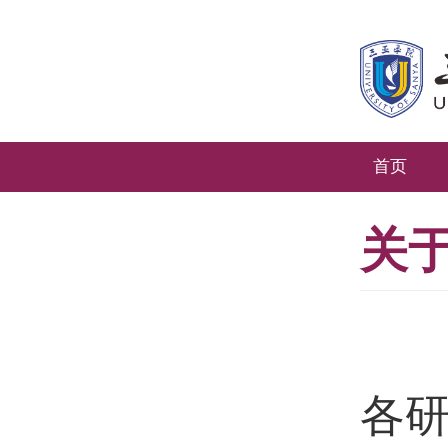
首页
关
各