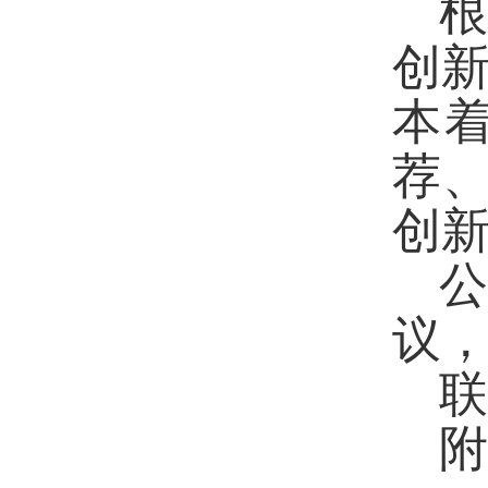
创
本
荐
创
议
联
附