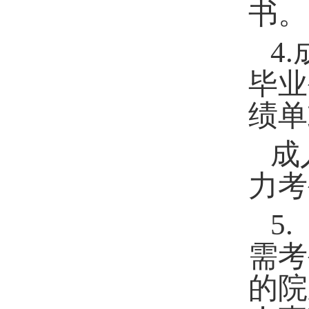
书。
4.
毕业
绩单
成
力考
5.
需考
的院