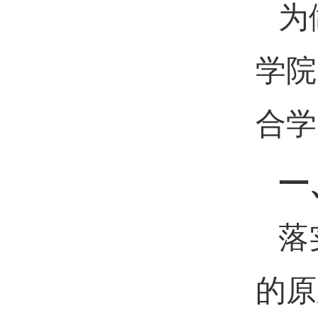
为
学院
合学
一
落
的原