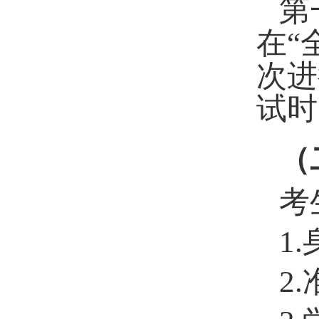
第
在
“
次进
试时
（
考
1.
2.