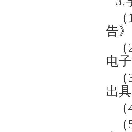
3.
（
告》
（
电子
（
出具
（
（