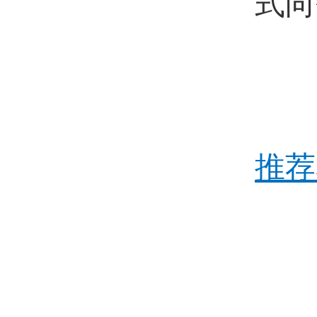
式向
联
附
推荐