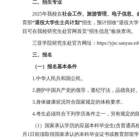
二、招生专业
2025
年我校在
社会工作、旅游管理、电子信息、
育部
“
退役大学生士兵计划
”
招生，预计招收“退役大学
目可在我校研究生处官网首页“招生信息”板块查询。
三亚学院研究生处官方网址：
https://yjsc.sanyau.ed
三、报名
（一）报名基本条件
1.
中华人民共和国公民。
2.
拥护中国共产党的领导，遵纪守法，品德良好
3.
身体健康状况符合国家规定的体检要求。
4.
考生必须符合下列学历条件之一，另有规定的
（
1
）国家承认学历的应届本科毕业生
(
含普通高
月
1
日前须取得国家承认的本科毕业证书或教育部留学