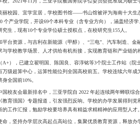
学校。
2021
年
11
月，三亚学院被国务院学位委员会批准成为硕士
美丽校园、宜学宜居，学校图书馆——书山馆被评为海南十大生
10
个产业学院，开设
69
个本科专业（含专业方向），涵盖经济学
研究生，现有
10
个专业学位硕士授权点，在校研究生
155
人。
和平台资源，与吉利在新能源（甲醇）、“三电”、汽车制造、金
求与学校教学场景、人才供给有机衔接，实现教育链和产业链的
（
A+
），已建立翟明国、陈国良、容淳铭等
3
个院士工作站（院
百万级超算中心，运算性能位列全国高校前五。学校连续六年成
跻身全国前
10%
。
中国校友会最新排名中，三亚学院自
2022
年起连续两年蝉联综合
《教育强国》专题报道，引发强烈反响。学校的办学发展得到党
新的工作汇报，勉励学校要培养具有精益求精精神的应用型人才
使命，坚持办学层次高起点高站位，集聚优质教育资源，释放办