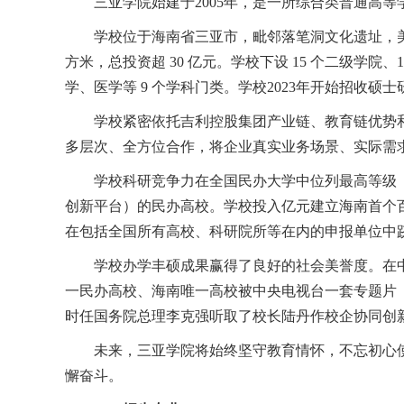
三亚学院始建于
2005
年，是一所综合类普通高等
学校位于海南省三亚市，毗邻落笔洞文化遗址，
方米，总投资超
30
亿元。
学校下设
15
个二级学院、
学、医学等
9
个学科门类。
学校
2023
年开始招收硕士
学校紧密依托吉利控股集团产业链、教育链优势
多层次、全方位合作，将企业真实业务场景、实际需
学校科研竞争力在全国民办大学中位列最高等级
创新平台）的民办高校。学校投入亿元建立海南首个
在包括全国所有高校、科研院所等在内的申报单位中
学校办学丰硕成果赢得了良好的社会美誉度。在
一民办高校、海南唯一高校被中央电视台一套专题片
时任国务院总理李克强听取了校长陆丹作校企协同创
未来，三亚学院将始终坚守教育情怀，不忘初心
懈奋斗。