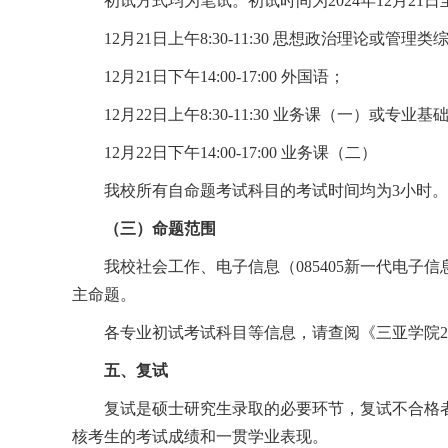
初试方式均为笔试。初试时间为
2024
年
12
月
21
日
12
月
21
日上午
8:30-11:30
思想政治理论或管理类
12
月
21
日下午
14:00-17:00
外国语；
12
月
22
日上午
8:30-11:30
业务课（一）或专业基
12
月
22
日下午
14:00-17:00
业务课（二）
我校所有自命题考试科目的考试时间均为
3
小时。
（三）命题范围
我校社会工作、电子信息（
085405
新一代电子信
主命题。
各专业初试考试科目等信息，请查阅《三亚学院
2
五、复试
复试是硕士研究生录取的必要环节，复试不合格
核考生的考试成绩和一贯学业表现。