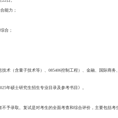
至
22
日。
综合能力；
础综合；
息技术（含量子技术等）、
085406
控制工程）、金融、国际商务
025
年硕士研究生招生专业目录及参考书目》。
者不予录取。复试是对考生的全面考查和综合评价，主要包括考