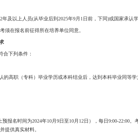
2
年及以上人员
(
从毕业后到
2025
年
9
月
1
日前，下同
)
或国家承认
考须在报名前征得所在培养单位同意。
求
符合下列条件：
。
认的高职（专科）毕业学历或本科结业后，达到本科毕业同等学
上预报名时间为
2024
年
10
月
9
日至
10
月
12
日），每日
9:00-22:00
。
并提供真实材料。