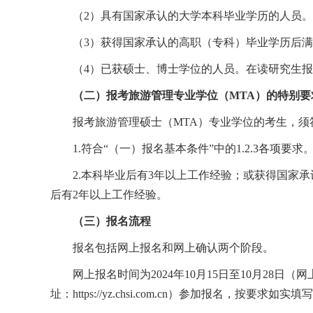
（
2
）具有国家承认的大学本科毕业学历的人员。
（
3
）获得国家承认的高职（专科）毕业学历后满
（
4
）已获硕士、博士学位的人员。在读研究生报
（二）报考旅游管理专业学位（
MTA
）的特别要
报考旅游管理硕士（
MTA
）专业学位的考生，须
1.
符合“（一）报名基本条件”中的
1.2.3
各项要求
2.
本科毕业后有
3
年以上工作经验；或获得国家承
后有
2
年以上工作经验。
（三）报名流程
报名包括网上报名和网上确认两个阶段。
网上报名时间为
2024
年
10
月
15
日至
10
月
28
日（网
址：
https://yz.chsi.com.cn
）参加报名，按要求如实填写