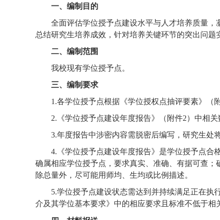
一、
编制目的
全面评估学位授予点建设水平与人才培养质量，
总结研究生培养成效，针对培养关键环节的突出问题
二、
编制范围
我校现有学位授予点。
三
、编制要求
1.各学位
授予
点根据《学位授
权
点抽评要素》
（
2.《学位授予点建设年度报告》
（附件
2
）
中相关数
3.年度报告中涉密内容需脱密后编写，研究生
处
4.《学位授予点建设年度报告》是学位
授予
点合
确属相应学位授予点，要求
真实、准确
、
有据可查；
除总量外，尽可能用师均、生均或比例描述。
5.
学位
授予
点建设状态需达到并持续满足正在执
介及其学位基本要求》中的相应要求且标准不低于相