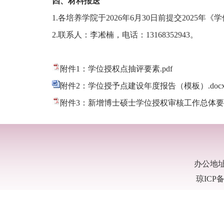
四
、
材料报送
1.各
培养
学院于202
6
年
6
月
30
日前提交2025年《
2.联系人：
李凇楠
，电话：
13168352943
。
附件1：学位授权点抽评要素.pdf
附件2：学位授予点建设年度报告（模板）.doc
附件3：新增博士硕士学位授权审核工作总体要求(20
办公地
琼ICP备