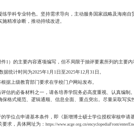
凝练学科专业特色。坚持需求导向，主动服务国家战略及海南自
实施精准诊断，推动持续改进。
附件
1
）
的主要内容逐项编写，但不局限于抽评要素所列的主要内
据统计时间为2025年1月1日至2025年12月31日。
将根据上级教育部门要求在学校门户网站发布。
格评估的必备材料之一，请各
培养
学院务必高度重视、认真编制
确保
格式规范、逻辑通顺、信息全面、重点突出。尽量采取写实
行的学位点申请基本条件
，
即
《新增博士硕士学位授权审核申请
关要求
，
具体网址为：
https://www.acge.org.cn/encyclopediaFront/enterEn